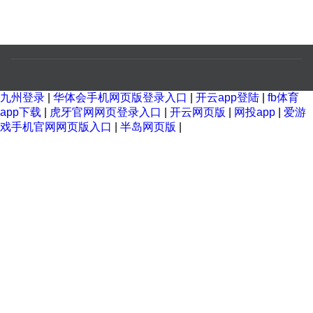
九州登录
|
华体会手机网页版登录入口
|
开云app登陆
|
fb体育
app下载
|
虎牙官网网页登录入口
|
开云网页版
|
网投app
|
爱游
戏手机官网网页版入口
|
半岛网页版
|