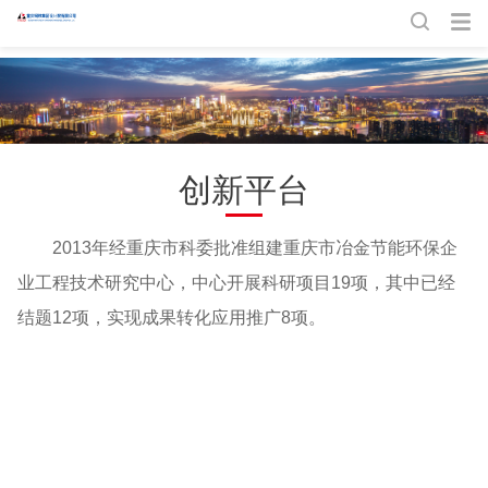
创新平台
2013年经重庆市科委批准组建重庆市冶金节能环保企
业工程技术研究中心，中心开展科研项目19项，其中已经
结题12项，实现成果转化应用推广8项。